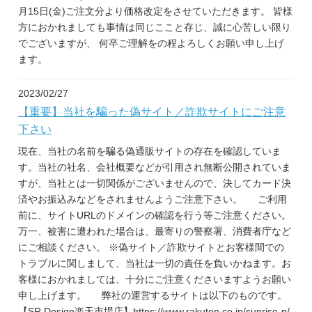
月15日(金)ご注文分より価格改定をさせていただきます。 皆様
方におかれましても事情は同じここと存じ、誠に心苦しい限り
でございますが、 何卒ご理解をの程よろしくお願い申し上げ
ます。
2023/02/27
【重要】当社を騙った偽サイト／詐欺サイトにご注意
下さい
現在、当社の名前を騙る偽通販サイトの存在を確認していま
す。当社の社名、会社概要などが引用され無断公開されていま
すが、当社とは一切関係がございませんので、決してカード決
済やお振込みなどをされませんようご注意下さい。 ご利用
前に、サイトURLのドメインの確認を行う等ご注意ください。
万一、被害に遭われた場合は、最寄りの警察署、消費者庁など
にご相談ください。 ※偽サイト／詐欺サイトとお客様間での
トラブルに関しまして、当社は一切の責任を負いかねます。お
客様におかれましては、十分にご注意くださいますようお願い
申し上げます。 弊社の運営するサイトは以下のものです。
【SR Design楽天市場店】https://www.rakuten.co.jp/sunrise-p/